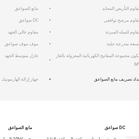
اوم التأريض المحايد
مانع الصواعق
قاوم مرشح توافقي
DC صواعق
اوم للمياه المبردة
مقاوم عالي الجهد
لسعة متدرجة جلبة
موف موف صواعق
ون مجموعة المفاتيح الكهربائية المعزولة بالغاز
عازل متوسط ​​الجهد
M
داد تصريف مانع الصواعق
جهاز إزالة الهارمونيك
DC صواعق
مانع الصواعق