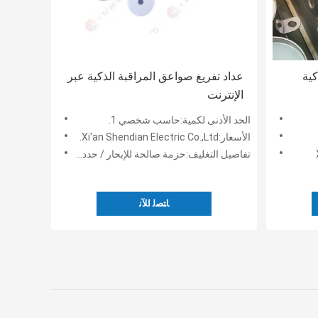
كية
عداد تفريغ صواعق المراقبة الذكية عبر
الإنترنت
الحد الأدنى لكمية:حاسب شخصي 1.
الأسعار:Xi'an Shendian Electric Co.,Ltd.
تفاصيل التغليف:حزمة صالحة للإبحار / حدد العميل.
ﺎﺘﺼﻟ ﺍﻶﻧ