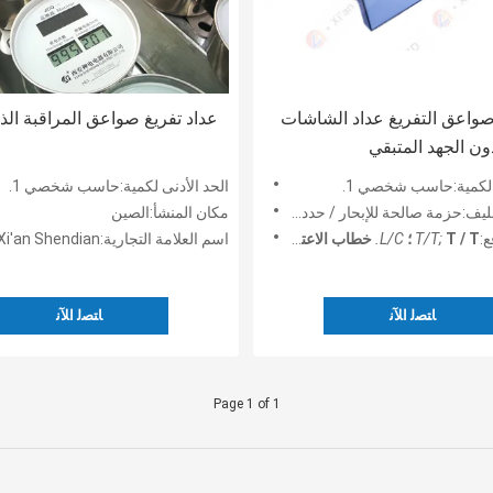
RS48 صواعق التفريغ عداد الشاشات
عداد تفريغ صواعق المراقبة الذ
دون الجهد المتبقي
ى لكمية:حاسب شخصي 1.
الحد الأدنى لكمية:حاسب شخصي 1.
ف:حزمة صالحة للإبحار / حدد العميل.
مكان المنشأ:الصين
:
T / T ؛
T/T;
L/C.
خطاب الاعتماد.
اسم العلامة التجارية:Xi'an Shendian
ﺎﺘﺼﻟ ﺍﻶﻧ
ﺎﺘﺼﻟ ﺍﻶﻧ
Page 1 of 1