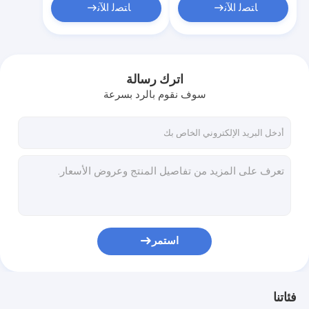
ﺎﺘﺼﻟ ﺍﻶﻧ
ﺎﺘﺼﻟ ﺍﻶﻧ
اترك رسالة
سوف نقوم بالرد بسرعة
استمر
فئاتنا