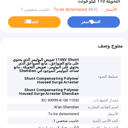
التحويلة 110 كيلو فولت
الأسعار：To be determined.
MOQ：حاسب شخصي 1.
افضل سعر
ﺎﺘﺼﻟ ﺍﻶﻧ
منتوج وصف
110kV Shunt تعويض البوليمر الذي يحتوي
على مانع الصواعق ، مانع الصواعق الذي
يحتوي على البوليمر ، تعويض التحويلة ، مانع
تصاعد البوليمر الموجود في Shendian
,
تسليط الضوء
Shunt Compensating Polymer
Housed Surge Arrester
,
Shunt Compensating Polymer
Housed Surge Arrester Shendian
إصدار الشهادات
IEC 60099-4/ GB 11032
اسم العلامة التجارية
Xi'an Shendian
الأسعار
To be determined.
الحد الأدنى لكمية
حاسب شخصي 1.
القدرة على العرض
0.5 متر جهاز كمبيوتر / سنة.