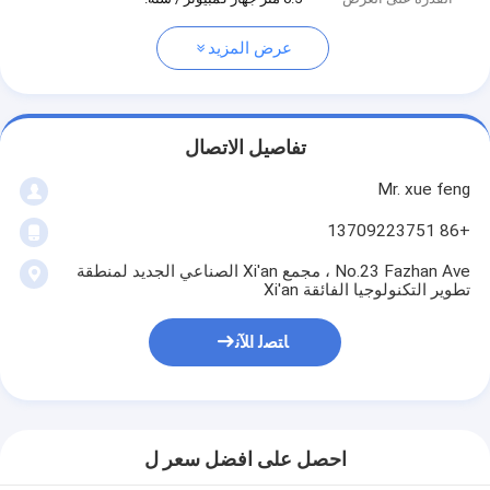
عرض المزيد
تفاصيل الاتصال
Mr. xue feng
+86 13709223751
No.23 Fazhan Ave ، مجمع Xi'an الصناعي الجديد لمنطقة
تطوير التكنولوجيا الفائقة Xi'an
ﺎﺘﺼﻟ ﺍﻶﻧ
احصل على افضل سعر ل