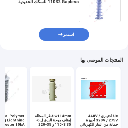
11032 Gapless للسكك الحديدية
الكهربائية
استمر
المنتجات الموصى بها
Uc اختياري 440V /
Φ114mm قطر المظلة
ernal Polymer
320V / 275V أجهزة
إيقاف موجة البرق ل 6-
ing Lightning
حماية من التيار الكهربائي
35 3-110 و 35-220
Arrester 10kA