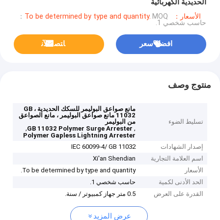
الحديدية الكهربائية
الأسعار：To be determined by type and quantity.
MOQ：
حاسب شخصي 1.
افضل سعر
ﺎﺘﺼﻟ ﺍﻶﻧ
منتوج وصف
مانع صواعق البوليمر للسكك الحديدية ، GB
11032 مانع صواعق البوليمر ، مانع الصواعق
تسليط الضوء
من البوليمر
,
,
GB 11032 Polymer Surge Arrester
Polymer Gapless Lightning Arrester
إصدار الشهادات
IEC 60099-4/ GB 11032
اسم العلامة التجارية
Xi'an Shendian
الأسعار
To be determined by type and quantity.
الحد الأدنى لكمية
حاسب شخصي 1.
القدرة على العرض
0.5 متر جهاز كمبيوتر / سنة.
عرض المزيد