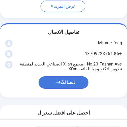
عرض المزيد
تفاصيل الاتصال
Mr. xue feng
+86 13709223751
No.23 Fazhan Ave ، مجمع Xi'an الصناعي الجديد لمنطقة
تطوير التكنولوجيا الفائقة Xi'an
ﺎﺘﺼﻟ ﺍﻶﻧ
احصل على افضل سعر ل