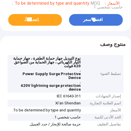
الأسعار：To be determined by type and quantity.
MOQ：
حاسب شخصي 1.
افضل سعر
ﺎﺘﺼﻟ ﺍﻶﻧ
منتوج وصف
نوع التبديل جهاز حماية الطفرة ، جهاز حماية
التيار الكهربائي ، جهاز الحماية من الصواعق
420 فولت
,
تسليط الضوء
Power Supply Surge Protective
Device
,
420V lightning surge protection
device
إصدار الشهادات
IEC 61643-311
اسم العلامة التجارية
Xi'an Shendian
الأسعار
To be determined by type and quantity.
الحد الأدنى لكمية
حاسب شخصي 1.
تفاصيل التغليف
حزمة صالحة للإبحار / حدد العميل.