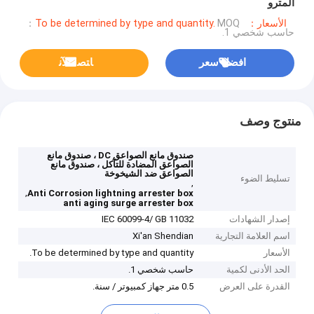
المترو
الأسعار：To be determined by type and quantity.
MOQ：
حاسب شخصي 1.
افضل سعر
ﺎﺘﺼﻟ ﺍﻶﻧ
منتوج وصف
صندوق مانع الصواعق DC ، صندوق مانع
الصواعق المضادة للتآكل ، صندوق مانع
الصواعق ضد الشيخوخة
تسليط الضوء
,
,
Anti Corrosion lightning arrester box
anti aging surge arrester box
إصدار الشهادات
IEC 60099-4/ GB 11032
اسم العلامة التجارية
Xi'an Shendian
الأسعار
To be determined by type and quantity.
الحد الأدنى لكمية
حاسب شخصي 1.
القدرة على العرض
0.5 متر جهاز كمبيوتر / سنة.