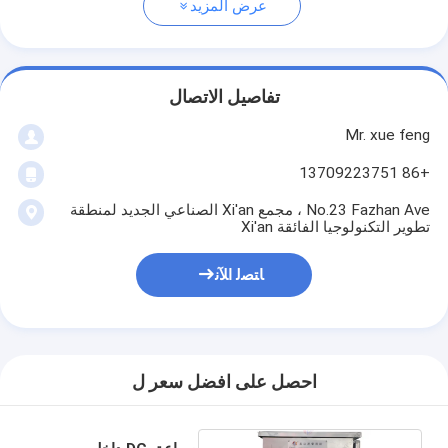
عرض المزيد
تفاصيل الاتصال
Mr. xue feng
+86 13709223751
No.23 Fazhan Ave ، مجمع Xi'an الصناعي الجديد لمنطقة
تطوير التكنولوجيا الفائقة Xi'an
ﺎﺘﺼﻟ ﺍﻶﻧ
احصل على افضل سعر ل