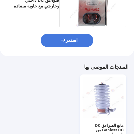
صواعق DC داخلي
وخارجي مع حاوية مضادة
للتآكل لنظام المترو
استمر
المنتجات الموصى بها
مانع الصواعق DC
Gapless DC من