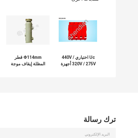
Uc اختياري 440V /
Φ114mm قطر
320V / 275V أجهزة
المظلة إيقاف موجة
حماية من التيار
البرق ل 6-35 3-110
الكهربائي LY2
و 35-220 تطبيقات
الجهد
ترك رسالة