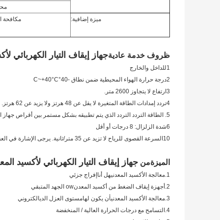
محر
ميزة إضافية:
مكافحة ا
جهاز إيقاف التيار الكهربائي لأ
ظروف خدمة عادية
1للداخل والخارج
2درجة حرارة الهواء المحيطية ضمن نطاق -40°C~+40°C
3ارتفاع لا يتجاوز 2600 متر.
4تردد إمدادات الطاقة المتغيرة لا يقل عن 48 هرتز ولا يزيد عن 62 هرتز.
5. الطاقة التردد التردد الذي يتم تطبيقه بشكل مستمر بين أقراص جهاز التوقف لا يتجاوز فولتاج العمل المستمر
6شدة الزلزال: 8 درجات أو أقل
10السرعة القصوى للرياح لا تزيد عن 35 متر/ثانية. يرجى الإشارة في العقد، في حالة الحركة الاستثنائية.
جهاز إيقاف التيار الكهربائي لأكسيد المع
الميزة
من
1.
معالجة الأكسيد المعدني
هل أنا
إفراج جزئي
2.
أجهزة إيقاف الضغط من أكسيد المعدن
ow الجهد المتبقي
3.
معالجة الأكسيد المعدني
أن يكون لها
مستوى العزل الديالكتروني
4.التسامح مع درجات الحرارة العالية / المنخفضة