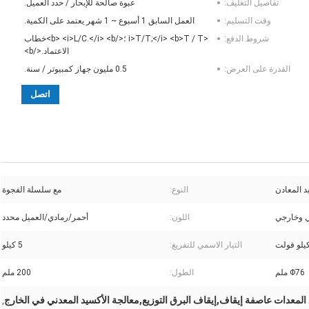
تفاصيل التغليف:
عبوة صالحة للإبحار / حدد العميل.
وقت التسليم:
العمل السابق 1 أسبوع ~ 1 شهر يعتمد على الكمية.
شروط الدفع:
<i>T/T;</i> <b>T / T ؛</b> <i>L/C.</i> <b>خطاب
الاعتماد.</b>
القدرة على العرض:
0.5 مليون جهاز كمبيوتر / سنة.
اتصل
 المعادن
النوع:
مع سلسلة الفجوة
ي وخارجي
اللون:
أحمر/رمادي/العميل محدد
التيار الاسمي للتفريغ:
5 كيلو
Φ76 ملم
الطول:
200 ملم
,