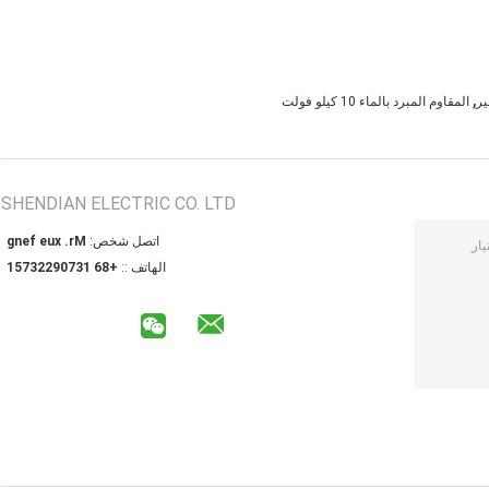
,
المقاوم المبرد بالماء 10 كيلو فولت
SHENDIAN ELECTRIC CO. LTD
اتصل شخص:
Mr. xue feng
الهاتف ::
+86 13709223751