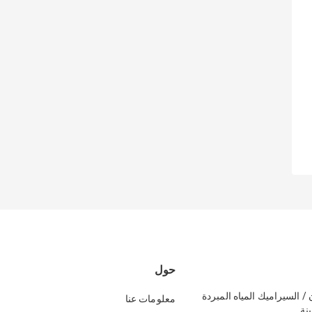
حول
ادن / السيراميك المياه المبردة
معلومات عنا
نة