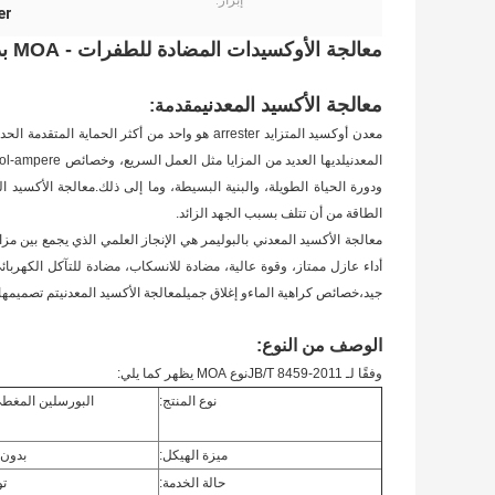
إبراز:
er
معالجة الأوكسيدات المضادة للطفرات - MOA بدون أوبل للتوزيع
معالجة الأكسيد المعدني
مقدمة:
معدن أوكسيد المتزايد arrester هو واحد من أكثر الحماية المتقدمة الحد من الإفراط في الجهد ، وهو أساس معدات تنسيق العزل في صناعة الطاقة.
المعدني
ودورة الحياة الطويلة، والبنية البسيطة، وما إلى ذلك.
معالجة الأكسيد ال
الطاقة من أن تتلف بسبب الجهد الزائد.
معالجة الأكسيد المعدني بالبوليمر هي الإنجاز العلمي الذي يجمع بين مزايا المواد العازلة العض
أداء عازل ممتاز، وقوة عالية، مضادة للانسكاب، مضادة للتآكل الكهربائ
جيد،خصائص كراهية الماءو إغلاق جميل
معالجة الأكسيد المعدني
تم تصميمها وتصنيعها وفقاً ب
الوصف
من النوع:
وفقًا لـ JB/T 8459-2011
نوع MOA يظهر كما يلي:
نوع المنتج:
البورسلين المغطى 
ميزة الهيكل:
بدون 
حالة الخدمة:
تو