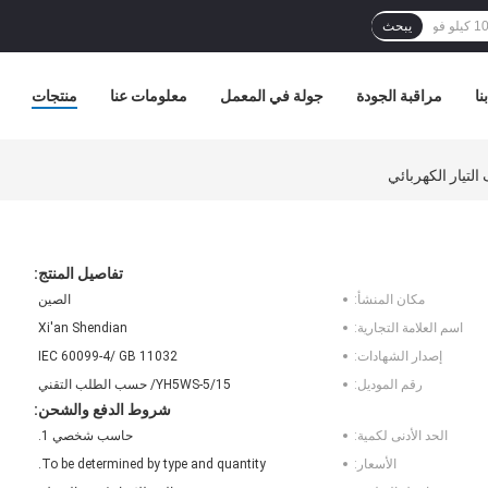
يبحث
نا
مراقبة الجودة
جولة في المعمل
معلومات عنا
منتجات
تفاصيل المنتج:
مكان المنشأ:
الصين
اسم العلامة التجارية:
Xi'an Shendian
إصدار الشهادات:
IEC 60099-4/ GB 11032
رقم الموديل:
YH5WS-5/15/ حسب الطلب التقني
شروط الدفع والشحن:
الحد الأدنى لكمية:
حاسب شخصي 1.
الأسعار:
To be determined by type and quantity.