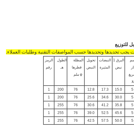
ات يجب تحديدها وتحديدها حسب المواصفات التقنية وطلبات العملاء.
سم
البرق 1
النبضات
تحويل
المظلة
الطول
الرمز
ار
نبض
المثيرة
النبض
قطرها
هـ
رقم
ريغ
φ ملم
k
1
200
76
12.8
17.3
15.0
5
1
200
76
25.6
34.6
30.0
5
1
255
76
30.6
41.2
35.8
5
1
255
76
39.0
52.5
45.6
5
1
255
76
42.5
57.5
50.0
5