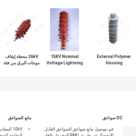
External Polymer
15KV Nominal
26kV محطة إيقاف
Housing
Voltage Lightning
موجات البرق من فئة
Lightning Surge
Surge Arrester
البوليمر بدون فجوة
Arrester 10kA for
Low Residual
لمحطة توليد الطاقة
Voltage 5kA
Power Protection
Normal Discharge
Current
DC صواعق
مانع الصواعق
قم بتوصيل مانع صواعق الصواعق القابل
10kV المع
للانفصال عن طريق RMU المعزول بالغاز
المقاوم للسفي