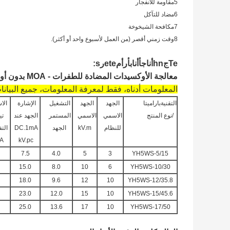
5مقاومة للانفجار
6مضاد للتآكل
7مكافحة الشيخوخة
8وقت زمني أقصر (من العمل لأسبوع واحد أو أكثر).
e
T
ج
n
h
أنا
ج
أ
أنا
ب
أ
ر
أ
م
e
t
e
ر
s:
معالجة الأوكسيدات المضادة للطفرات - MOA بدون أوبل للتوزيع
المعلومات أدناه، فقط لمعرفة المعلومات، جميع البيان
التقنية
باراميتا
الجهد
الجهد
التشغيل
الإشارة
الا
/نوع المنتج
الاسمي
الاسمي
المستمر
الجهد عند
تي
للنظام
kV.m
الجهد
DC.1mA
التف
A.
kV.pc
7.5
4.0
5
3
YH5WS-5/15
15.0
8.0
10
6
YH5WS-10/30
18.0
9.6
12
10
YH5WS-12/35.8
23.0
12.0
15
10
YH5WS-15/45.6
25.0
13.6
17
10
YH5WS-17/50