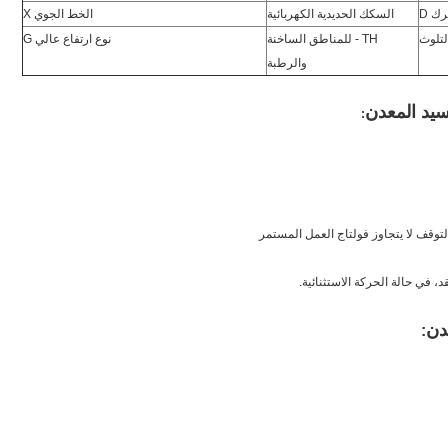
ك D
السكك الحديدية الكهربائية
الخط الجوي X
لتلوث
TH - للمناطق الساخنة
نوع ارتفاع عالي G
والرطبة
كسيد المعدن
:
دن
: