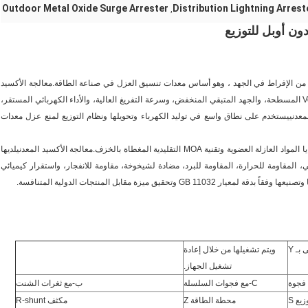
Outdoor Metal Oxide Surge Arrester
Distribution Lightning Arrest
,
معالجة الأكسيد
لديها العديد من المزايا مثل العمل السريع، وخصائص Vol-ampere المسطحة، والجهد المتبقي المنخفض، وسرعة التفريغ العالية، والأداء الكهربائي المستقر،
معدني
يستخدم على نطاق واسع في توليد الكهرباء وتحويلها ونظام التوزيع لمنع عزل معدات
وية وتقنية MOA التقليدية المغطاة بالخزف.
معالجة الأكسيد المعدني
لديها
ي، المقاومة للحرارة، المقاومة للبرد، مضادة لشيخوخة، مقاومة للانفجار، واستقرار كيميائي
دقة لمعيار GB 11032 وتحقيق ميزة مقابل المنتجات الدولية المتنافسة.
بـ Y
ويتم تشغيلها من خلال إعادة
تشغيل الجهاز.
فجوة
C-مع فجوات السلسلة
ب-مع ثغرات الشنت
زيع S
محطة الطاقة Z
مكثف R-shunt