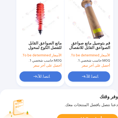
قم بتوصيل مانع صواعق
مانع الصواعق القابل
الصواعق القابل للانفصال
للفصل الكوع لمحول
عن طريق RMU المعزول
الزيت C-GIS RMU
الأسعار:
To be determined.
الأسعار:
To be determined.
بالغاز
MOQ:
حاسب شخصي 1.
MOQ:
حاسب شخصي 1.
أحصل على آخر سعر
أحصل على آخر سعر
ﺎﺘﺼﻟ ﺍﻶﻧ
ﺎﺘﺼﻟ ﺍﻶﻧ
وفر وقتك
دعنا نتصل بأفضل المنتجات معك.