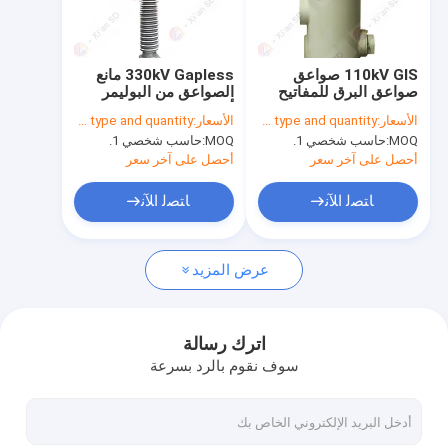
جولة في المعمل
مراقبة الجودة
110kV GIS صواعق
330kV Gapless مانع
صواعق البرق للمفاتيح
الصواعق من البوليمر
اتصل بنا
الكهربائية المعزولة بالغاز
أكسيد المعادن
الأسعار:
To be determined by type and quantity.
الأسعار:
To be determined by type and quantity.
SF6
MOQ:
حاسب شخصي 1.
MOQ:
حاسب شخصي 1.
أخبار
أحصل على آخر سعر
أحصل على آخر سعر
حالات
ﺎﺘﺼﻟ ﺍﻶﻧ
ﺎﺘﺼﻟ ﺍﻶﻧ
عرض المزيد
مانع الصواعق
مقاوم التأريض المحايد
اترك رسالة
سوف نقوم بالرد بسرعة
مقاوم التخميد
DC صواعق