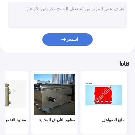
مقاوم مرشح توافقي
مقاومة بدء التشغيل اللينة
مقاوم عالي الجهد
استمر
مقاوم للمياه المبردة
السعة المقاومة حماية الجهد الزائد
فئاتنا
موف موف صواعق
السعة متدرجة جلبة
إنهاء كابل الجهد المتوسط
عازل متوسط ​​الجهد
مانع الصواعق
مقاوم التأريض المحايد
مقاوم التخميد
مكون مجموعة المفاتيح الكهربائية المعزولة بالغاز MV