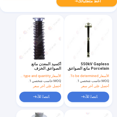
أعط متطلباتك
550kV Gapless
أكسيد المعدن مانع
Porcelain مانع الصواعق
الصواعق الخزف
من الصواعق للمحطة
Gapless 110kV
الأسعار:
To be determined.
الأسعار:
To be determined by type and quantity.
الفرعية
MOQ:
حاسب شخصي 1.
MOQ:
حاسب شخصي 1.
أحصل على آخر سعر
أحصل على آخر سعر
ﺎﺘﺼﻟ ﺍﻶﻧ
ﺎﺘﺼﻟ ﺍﻶﻧ