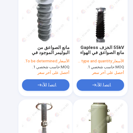
55kV الخزف Gapless
مانع الصواعق من
مانع الصواعق في الهواء
البوليمر الموجود في
الطلق للسكك الحديدية
الصواعق لتعويض التحويلة
الأسعار:
To be determined by type and quantity.
الأسعار:
To be determined.
110 كيلو فولت
MOQ:
حاسب شخصي 1.
MOQ:
حاسب شخصي 1.
أحصل على آخر سعر
أحصل على آخر سعر
ﺎﺘﺼﻟ ﺍﻶﻧ
ﺎﺘﺼﻟ ﺍﻶﻧ
الصفحة الرئيسية
منتجات
معلومات عنا